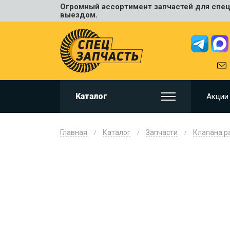
Огромный ассортимент запчастей для спецт
Универ
выездом.
JCB
HITACHI
HYUNDA
VOLVO
KOMAT
Каталог
Акции
CAT
CASE
DOOSA
Главная
Каталог
Запчасти
Клапана р
KOBELC
NEW HO
LIUGON
SANY
SHANTU
SUMIT
JOHN D