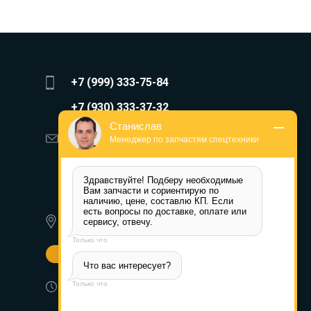
+7 (999) 333-75-84
+7 (930) 333-37-32
Станислав
zakaz@reduktor40.ru
Менеджер по запчастям спецтехники
reductor-40@mail.ru
Здравствуйте! Подберу необходимые 
reduktora40@mail.ru
Вам запчасти и сориентирую по 
наличию, цене, составлю КП. Если 
есть вопросы по доставке, оплате или 
620010, г. Екатеринбург, ул.
сервису, отвечу.
Альпинистов 77а
Только что
Другие города
Что вас интересует?
Пн-Пт: 8:30-17:30 (МСК) Сб-Вс:
Только что
выходной