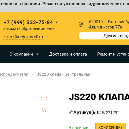
ехники в наличии. Ремонт и установка гидравлических на
сальные
+7 (999) 333-75-84
620010, г. Екатеринбу
Альпинистов 77а
заказать обратный звонок
I
Другие горо
zakaz@reduktor40.ru
SU
О компании
Доставка и оплата
Ремонт и устан
N
аспределителя
JS220 клапан центральный
O
LLAND
JS220 КЛАП
G
I
Артикул(ы):
25/221792
OMO
EERE
В наличии
ХОЧУ СКИДКУ