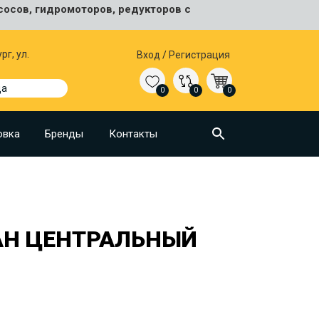
сосов, гидромоторов, редукторов с
рг, ул.
Вход
/
Регистрация
да
0
0
0
овка
Бренды
Контакты
АН ЦЕНТРАЛЬНЫЙ