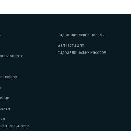
ы
Гидравлические насосы
Запчасти для
гидравлических насосов
ка и оплата
и возврат
ы
пании
сайта
ика
денциальности