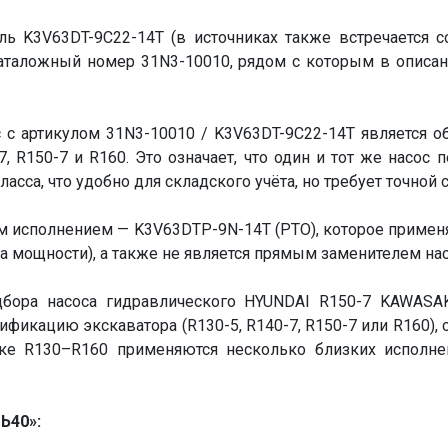
ь K3V63DT-9C22-14T (в источниках также встречается с
аталожный номер 31N3-10010, рядом с которым в описа
с с артикулом 31N3-10010 / K3V63DT-9C22-14T является 
7, R150-7 и R160. Это означает, что один и тот же насос
сса, что удобно для складского учёта, но требует точной 
им исполнением — K3V63DTP-9N-14T (PTO), которое приме
а мощности), а также не является прямым заменителем нас
бора насоса гидравлического HYUNDAI R150-7 KAWASAK
ификацию экскаватора (R130-5, R140-7, R150-7 или R160),
йке R130–R160 применяются несколько близких исполне
Ь40»: