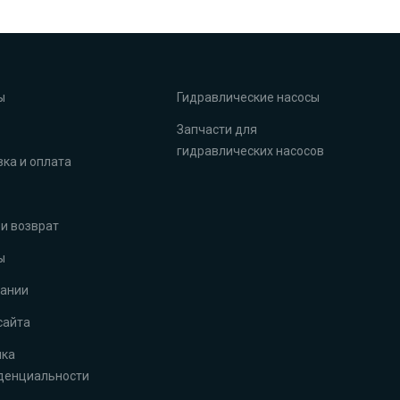
ы
Гидравлические насосы
Запчасти для
гидравлических насосов
ка и оплата
и возврат
ы
пании
сайта
ика
денциальности