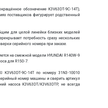
окращённое обозначение K3V63DT-9C-14T);
ниях поставщиков фигурирует родственный
общим для целой линейки близких моделей
 перекрывает потребность сразу нескольких
сверки серийного номера при заказе.
няется на смежной модели HYUNDAI R140W-9
оса для R150-7.
I K3V63DT-9C-14T по номеру 31N3-10010
 серийный номер машины и сверить артикул
ний насоса K3V63DT/K3V63DTP, не всегда