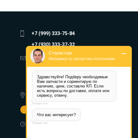
+7 (999) 333-75-84
+7 (930) 333-37-32
Станислав
zakaz@reduktor40.ru
Менеджер по запчастям спецтехники
reductor-40@mail.ru
Здравствуйте! Подберу необходимые 
reduktora40@mail.ru
Вам запчасти и сориентирую по 
наличию, цене, составлю КП. Если 
есть вопросы по доставке, оплате или 
620010, г. Екатеринбург, ул.
сервису, отвечу.
Альпинистов 77а
Только что
Другие города
Что вас интересует?
Пн-Пт: 8:30-17:30 (МСК) Сб-Вс:
Только что
выходной