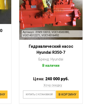
0
Артикул: 31N9-10010, VOE14500380,
VOE14512271, VOE14516492
Гидравлический насос
Hyundai R350-7
Бренд: Hyundai
В наличии
Цена:
240 000 руб.
Хочу скидку
ИНУ
В КОРЗИНУ
КУПИТЬ С УСТАНОВКОЙ