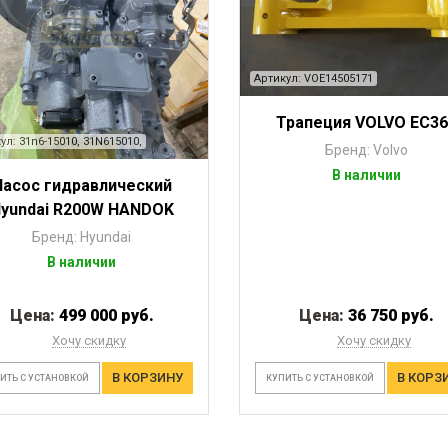
Артикул: VOE14505171
Трапеция VOLVO EC36
ул: 31n6-15010, 31N615010,
Бренд: Volvo
В наличии
Насос гидравлический
yundai R200W HANDOK
Бренд: Hyundai
В наличии
Цена:
499 000 руб.
Цена:
36 750 руб.
Хочу скидку
Хочу скидку
В КОРЗИНУ
В КОРЗ
ИТЬ С УСТАНОВКОЙ
КУПИТЬ С УСТАНОВКОЙ