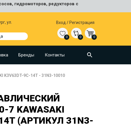
сосов, гидромоторов, редукторов с
рг, ул.
Вход
/
Регистрация
да
0
0
0
овка
Бренды
Контакты
I K3V63DT-9C-14T - 31N3-10010
АВЛИЧЕСКИЙ
0-7 KAWASAKI
14T (АРТИКУЛ 31N3-