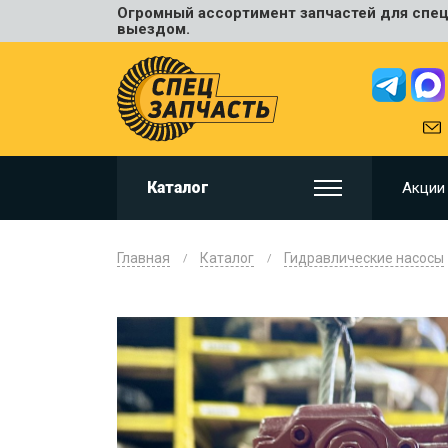
Огромный ассортимент запчастей для спецт
Универ
выездом.
JCB
HITACHI
HYUNDA
VOLVO
KOMAT
Каталог
Акции
CAT
CASE
DOOSA
Главная
Каталог
Гидравлические насосы
KOBELC
NEW HO
LIUGON
SANY
SHANTU
SUMIT
JOHN D