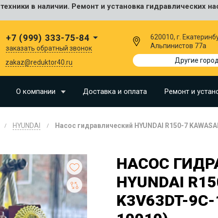
ехники в наличии. Ремонт и установка гидравлических на
сальные
+7 (999) 333-75-84
620010, г. Екатеринбу
Альпинистов 77а
заказать обратный звонок
I
Другие горо
zakaz@reduktor40.ru
SU
О компании
Доставка и оплата
Ремонт и устан
N
HYUNDAI
Насос гидравлический HYUNDAI R150-7 KAWASAK
O
LLAND
НАСОС ГИДР
G
HYUNDAI R15
I
K3V63DT-9C-
OMO
EERE