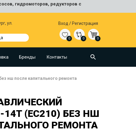
сосов, гидромоторов, редукторов с
рг, ул.
Вход
/
Регистрация
да
0
0
0
овка
Бренды
Контакты
без нш после капитального ремонта
АВЛИЧЕСКИЙ
-14T (EC210) БЕЗ НШ
ТАЛЬНОГО РЕМОНТА