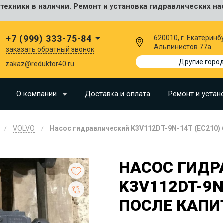
ехники в наличии. Ремонт и установка гидравлических на
сальные
+7 (999) 333-75-84
620010, г. Екатеринбу
Альпинистов 77а
заказать обратный звонок
I
Другие горо
zakaz@reduktor40.ru
SU
О компании
Доставка и оплата
Ремонт и устан
N
VOLVO
Насос гидравлический K3V112DT-9N-14T (EC210) 
O
LLAND
НАСОС ГИДР
G
K3V112DT-9N
I
ПОСЛЕ КАПИ
OMO
EERE