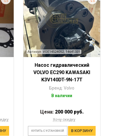
Артикул: VOE14524052, 14641331
Насос гидравлический
VOLVO EC290 KAWASAKI
K3V140DT-9N-17Т
Бренд: Volvo
В наличии
Цена:
200 000 руб.
кидку
Хочу скидку
ИНУ
В КОРЗИНУ
КУПИТЬ С УСТАНОВКОЙ