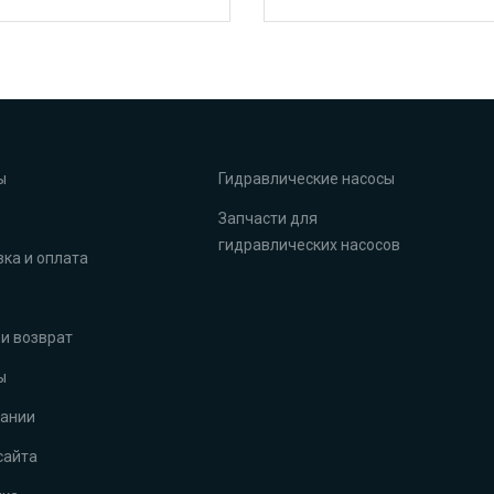
ы
Гидравлические насосы
Запчасти для
гидравлических насосов
ка и оплата
и возврат
ы
пании
сайта