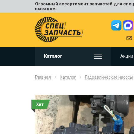
Огромный ассортимент запчастей для спецт
Универ
выездом.
JCB
HITACHI
HYUNDA
VOLVO
KOMAT
Каталог
Акции
CAT
CASE
DOOSA
Главная
Каталог
Гидравлические насосы
KOBELC
NEW HO
LIUGON
Хит
SANY
SHANTU
SUMIT
JOHN D