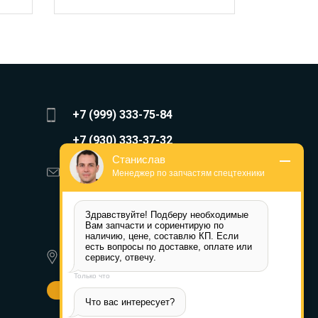
+7 (999) 333-75-84
+7 (930) 333-37-32
Станислав
zakaz@reduktor40.ru
Менеджер по запчастям спецтехники
reductor-40@mail.ru
Здравствуйте! Подберу необходимые 
reduktora40@mail.ru
Вам запчасти и сориентирую по 
наличию, цене, составлю КП. Если 
есть вопросы по доставке, оплате или 
620010, г. Екатеринбург, ул.
сервису, отвечу.
Альпинистов 77а
Только что
Другие города
Что вас интересует?
Пн-Пт: 8:30-17:30 (МСК) Сб-Вс: