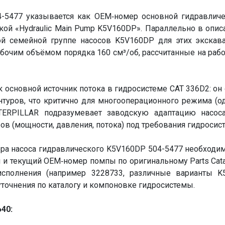
04-5477 указывается как OEM‑номер основной гидравлич
ткой «Hydraulic Main Pump K5V160DP». Параллельно в опис
ой семейной группе насосов K5V160DP для этих экскав
бочим объёмом порядка 160 см³/об, рассчитанные на раб
к основной источник потока в гидросистеме CAT 336D2: он
туров, что критично для многооперационного режима (о
TERPILLAR
подразумевает заводскую адаптацию насос
ов (мощности, давления, потока) под требования гидроси
ра насоса гидравлического K5V160DP 504-5477 необходим
 и текущий OEM‑номер помпы по оригинальному Parts Catal
сполнения (например 3228733, различные варианты K
точнения по каталогу и компоновке гидросистемы.
40: