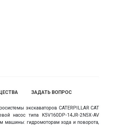
ЩЕСТВА
ЗАДАТЬ ВОПРОС
дросистемы экскаваторов CATERPILLAR CAT
евой насос типа K5V160DP-14JR-2N5X-AV
м машины: гидромоторам хода и поворота,