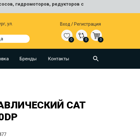
сосов, гидромоторов, редукторов с
рг, ул.
Вход
/
Регистрация
да
0
0
0
овка
Бренды
Контакты
АВЛИЧЕСКИЙ CAT
0DP
477