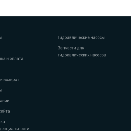
ы
Гидравлические насосы
Запчасти для
гидравлических насосов
ка и оплата
и возврат
ы
пании
сайта
ика
денциальности