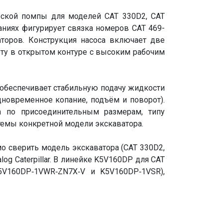
еской помпы для моделей CAT 330D2, CAT
аниях фигурирует связка номеров CAT 469-
аторов. Конструкция насоса включает две
оту в открытом контуре с высоким рабочим
 обеспечивает стабильную подачу жидкости
дновременное копание, подъём и поворот).
а по присоединительным размерам, типу
стемы конкретной модели экскаватора.
о сверить модель экскаватора (CAT 330D2,
og Caterpillar. В линейке K5V160DP для CAT
5V160DP‑1VWR‑ZN7X‑V и K5V160DP‑1VSR),