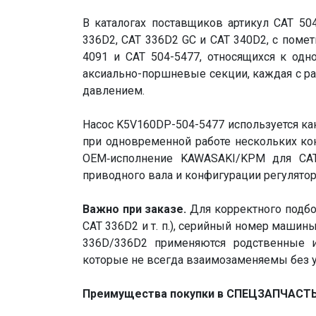
В каталогах поставщиков артикул CAT 5
336D2, CAT 336D2 GC и CAT 340D2, с поме
4091 и CAT 504-5477, относящихся к одн
аксиально-поршневые секции, каждая с ра
давлением.
Насос K5V160DP-504-5477 используется ка
при одновременной работе нескольких кон
OEM‑исполнение KAWASAKI/KPM для
CA
приводного вала и конфигурации регулятор
Важно при заказе.
Для корректного подбо
CAT 336D2 и т. п.), серийный номер машины
336D/336D2 применяются родственные и
которые не всегда взаимозаменяемы без у
Преимущества покупки в СПЕЦЗАПЧАСТЬ