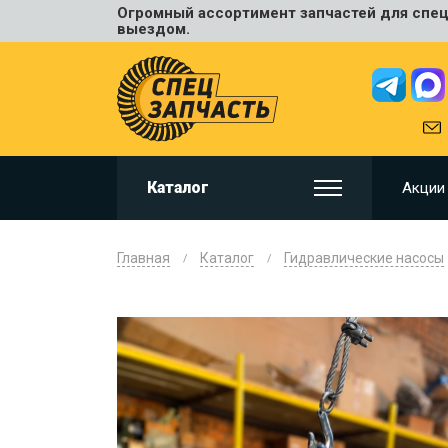
Огромный ассортимент запчастей для спецт
Универ
выездом.
JCB
HITACHI
HYUNDA
VOLVO
KOMAT
Каталог
Акции
CAT
CASE
DOOSA
Главная
Каталог
Гидравлические насосы
KOBELC
NEW HO
LIUGON
SANY
SHANTU
SUMIT
JOHN D