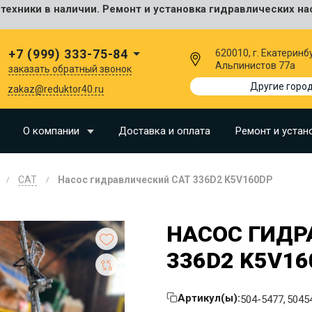
ехники в наличии. Ремонт и установка гидравлических на
сальные
+7 (999) 333-75-84
620010, г. Екатеринбу
Альпинистов 77а
заказать обратный звонок
I
Другие горо
zakaz@reduktor40.ru
SU
О компании
Доставка и оплата
Ремонт и устан
N
CAT
Насос гидравлический CAT 336D2 K5V160DP
O
LLAND
НАСОС ГИДР
G
336D2 K5V16
I
OMO
Артикул(ы):
504-5477
5045
EERE