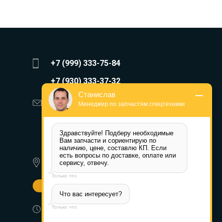
+7 (999) 333-75-84
+7 (930) 333-37-32
Станислав
zakaz@reduktor40.ru
Менеджер по запчастям спецтехники
reductor-40@mail.ru
Здравствуйте! Подберу необходимые 
reduktora40@mail.ru
Вам запчасти и сориентирую по 
наличию, цене, составлю КП. Если 
есть вопросы по доставке, оплате или 
620010, г. Екатеринбург, ул.
сервису, отвечу.
Альпинистов 77а
Только что
Другие города
Что вас интересует?
Пн-Пт: 8:30-17:30 (МСК) Сб-Вс:
Только что
выходной