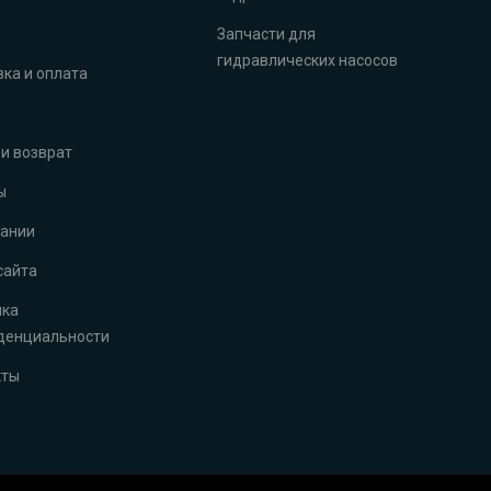
Запчасти для
гидравлических насосов
ка и оплата
и возврат
ы
пании
сайта
ика
денциальности
кты