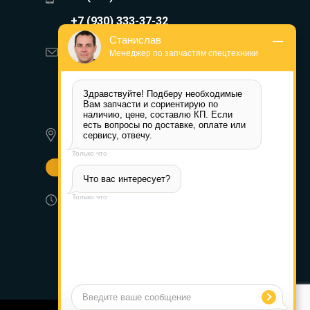
+7 (930) 333-37-32
Станислав
zakaz@reduktor40.ru
Менеджер по запчастям спецтехники
reductor-40@mail.ru
Здравствуйте! Подберу необходимые 
reduktora40@mail.ru
Вам запчасти и сориентирую по 
наличию, цене, составлю КП. Если 
есть вопросы по доставке, оплате или 
620010, г. Екатеринбург, ул.
сервису, отвечу.
Альпинистов 77а
Только что
Другие города
Что вас интересует?
Пн-Пт: 8:30-17:30 (МСК) Сб-Вс:
Только что
выходной