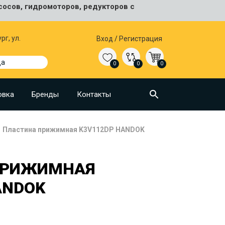
сосов, гидромоторов, редукторов с
рг, ул.
Вход
/
Регистрация
да
0
0
0
овка
Бренды
Контакты
Пластина прижимная K3V112DP HANDOK
ПРИЖИМНАЯ
ANDOK