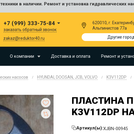
ехники в наличии. Ремонт и установка гидравлических на
сальные
+7 (999) 333-75-84
620010, г. Екатеринбу
Альпинистов 77а
заказать обратный звонок
I
Другие горо
zakaz@reduktor40.ru
SU
О компании
Доставка и оплата
Ремонт и устан
N
еских насосов
HYUNDAI, DOOSAN, JCB, VOLVO
K3V112DP
O
LLAND
ПЛАСТИНА 
G
K3V112DP H
I
OMO
Артикул(ы):
XJBN-00945
EERE