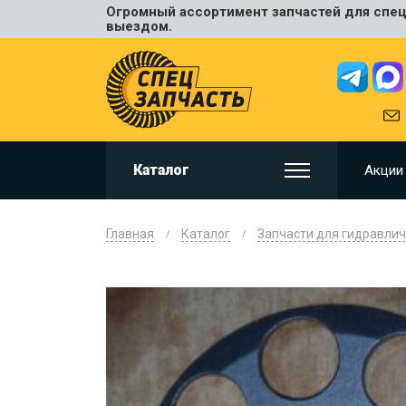
Огромный ассортимент запчастей для спецт
Универ
выездом.
JCB
HITACHI
HYUNDA
VOLVO
KOMAT
Каталог
Акции
CAT
CASE
DOOSA
Главная
Каталог
Запчасти для гидравлич
KOBELC
NEW HO
LIUGON
SANY
SHANTU
SUMIT
JOHN D