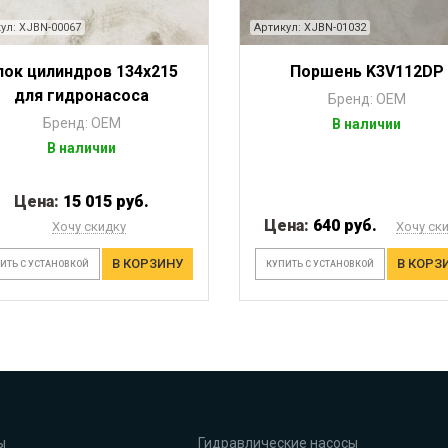
ул: XJBN-00067
Артикул: XJBN-01032
лок цилиндров 134х215
Поршень K3V112DP
для гидронасоса
Бренд: OEM
Бренд: OEM
В наличии
В наличии
Цена:
15 015 руб.
Цена:
640 руб.
Хочу скидку
Хочу ск
В КОРЗИНУ
В КОРЗ
ИТЬ С УСТАНОВКОЙ
КУПИТЬ С УСТАНОВКОЙ
ы
Гидравлические насосы