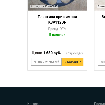
Артикул: XJBN-00945
Артик
Пластина прижимная
Б
K3V112DP
Бренд: OEM
В наличии
Цена:
1 680 руб.
Хочу скидку
В КОРЗИНУ
КУПИТЬ С УСТАНОВКОЙ
КУП
Каталог
Бренд