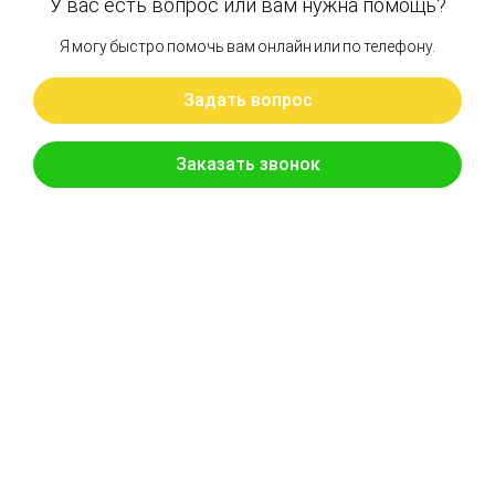
Артикул: 4437132, 9196498, 9269852, 4721150
Поворотный круг HITACHI ZAX80
Бренд: Hitachi
В наличии
Цена:
65 000 руб.
Хочу скидку