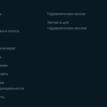
ы
Гидравлические насосы
Запчасти для
гидравлических насосов
ка и оплата
и возврат
ы
пании
сайта
ика
денциальности
кты