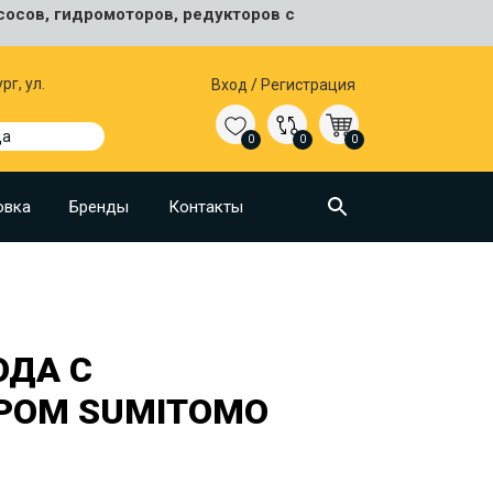
сосов, гидромоторов, редукторов с
рг, ул.
Вход
/
Регистрация
да
0
0
0
овка
Бренды
Контакты
ОДА С
РОМ SUMITOMO