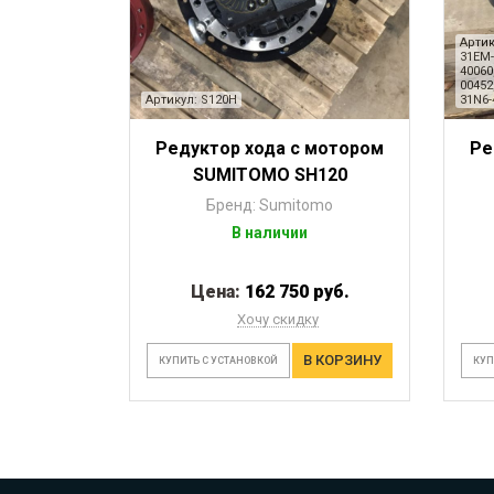
Артик
31EM-
40060
00452
Артикул: S120H
31N6-
Редуктор хода с мотором
Ре
SUMITOMO SH120
Бренд: Sumitomo
В наличии
Цена:
162 750 руб.
Хочу скидку
В КОРЗИНУ
КУПИТЬ С УСТАНОВКОЙ
КУП