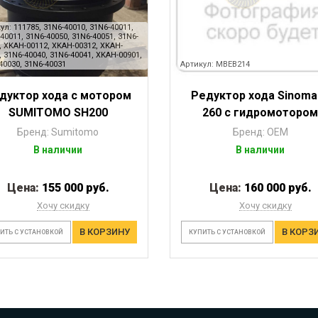
ул: 111785, 31N6-40010, 31N6-40011,
40011, 31N6-40050, 31N6-40051, 31N6-
, XKAH-00112, XKAH-00312, XKAH-
, 31N6-40040, 31N6-40041, XKAH-00901,
40030, 31N6-40031
Артикул: MBEB214
дуктор хода с мотором
Редуктор хода Sinoma
SUMITOMO SH200
260 с гидромотором
Бренд: Sumitomo
Бренд: OEM
В наличии
В наличии
Цена:
155 000 руб.
Цена:
160 000 руб.
Хочу скидку
Хочу скидку
В КОРЗИНУ
В КОРЗ
ИТЬ С УСТАНОВКОЙ
КУПИТЬ С УСТАНОВКОЙ