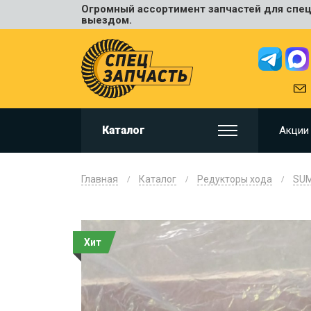
Огромный ассортимент запчастей для спецт
Универ
выездом.
JCB
HITACHI
HYUNDA
VOLVO
KOMAT
Каталог
Акции
CAT
CASE
DOOSA
Главная
Каталог
Редукторы хода
SU
KOBELC
NEW HO
LIUGON
Хит
SANY
SHANTU
SUMIT
JOHN D