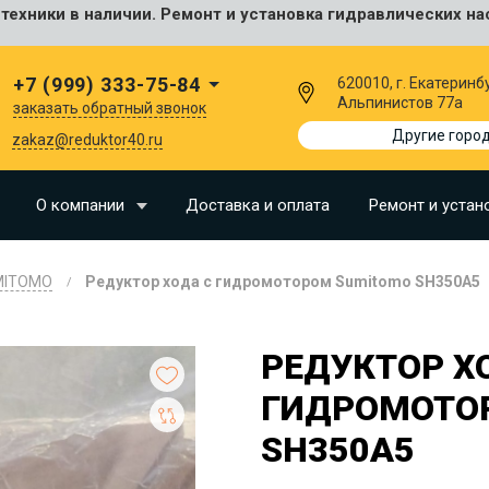
ехники в наличии. Ремонт и установка гидравлических на
сальные
+7 (999) 333-75-84
620010, г. Екатеринбу
Альпинистов 77а
заказать обратный звонок
I
Другие горо
zakaz@reduktor40.ru
SU
О компании
Доставка и оплата
Ремонт и устан
N
MITOMO
Редуктор хода с гидромотором Sumitomo SH350A5
O
LLAND
РЕДУКТОР Х
G
ГИДРОМОТО
I
SH350A5
OMO
EERE