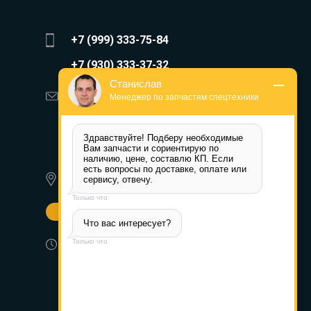
+7 (999) 333-75-84
+7 (930) 333-37-32
Станислав
zakaz@reduktor40.ru
Менеджер по запчастям спецтехники
reductor-40@mail.ru
Здравствуйте! Подберу необходимые 
reduktora40@mail.ru
Вам запчасти и сориентирую по 
наличию, цене, составлю КП. Если 
есть вопросы по доставке, оплате или 
620010, г. Екатеринбург, ул.
сервису, отвечу.
Альпинистов 77а
Только что
Другие города
Что вас интересует?
Пн-Пт: 8:30-17:30 (МСК) Сб-Вс:
Только что
выходной