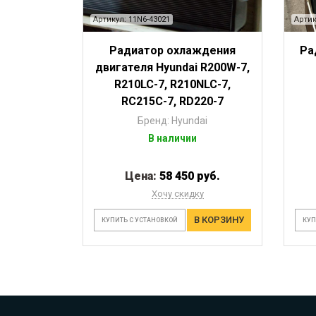
Артикул: 11N6-43021
Артик
Радиатор охлаждения
Ра
двигателя Hyundai R200W-7,
R210LC-7, R210NLC-7,
RC215C-7, RD220-7
Бренд: Hyundai
В наличии
Цена:
58 450 руб.
Хочу скидку
В КОРЗИНУ
КУПИТЬ С УСТАНОВКОЙ
КУП