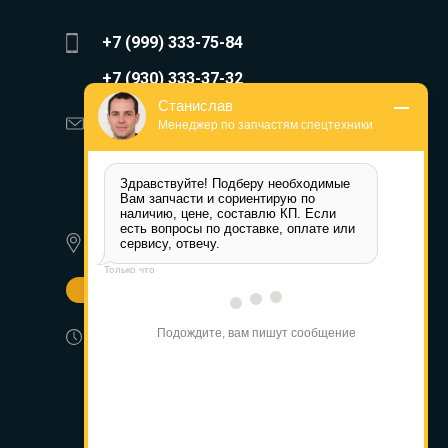
+7 (999) 333-75-84
+7 (930) 333-37-32
Станислав
zakaz@reduktor40.ru
Менеджер по запчастям спецтехники
reductor-40@mail.ru
Здравствуйте! Подберу необходимые 
reduktora40@mail.ru
Вам запчасти и сориентирую по 
наличию, цене, составлю КП. Если 
есть вопросы по доставке, оплате или 
620010, г. Екатеринбург, ул.
сервису, отвечу.
Альпинистов 77а
Только что
Другие города
Пн-Пт: 8:30-17:30 (МСК) Сб-Вс:
Подождите, вам пишут сообщение
выходной