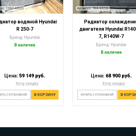
ул: 11N7-40020
Артикул: 1N4-43720
диатор водяной Hyundai
Радиатор охлаждени
R 250-7
двигателя Hyundai R140
7, R140W-7
Бренд: Hyundai
Бренд: Hyundai
В наличии
В наличии
Цена:
59 149 руб.
Цена:
68 900 руб.
Хочу скидку
Хочу скидку
В КОРЗИНУ
В КОРЗ
ИТЬ С УСТАНОВКОЙ
КУПИТЬ С УСТАНОВКОЙ