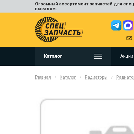
Огромный ассортимент запчастей для спецт
Универ
выездом.
JCB
HITACHI
HYUNDA
VOLVO
KOMAT
Каталог
Акции
CAT
CASE
DOOSA
Главная
Каталог
Радиаторы
Радиато
KOBELC
NEW HO
LIUGON
SANY
SHANTU
SUMIT
JOHN D