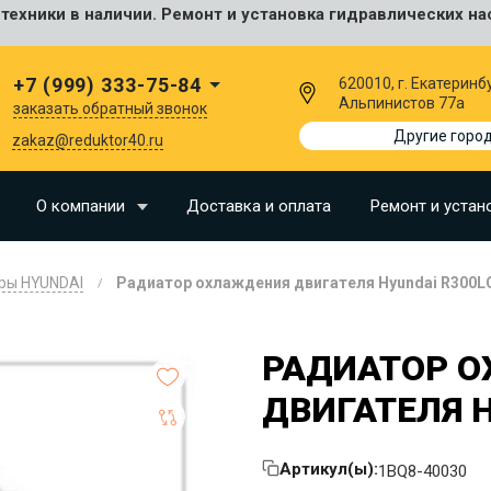
ехники в наличии. Ремонт и установка гидравлических на
сальные
+7 (999) 333-75-84
620010, г. Екатеринбу
Альпинистов 77а
заказать обратный звонок
I
Другие горо
zakaz@reduktor40.ru
SU
О компании
Доставка и оплата
Ремонт и устан
N
ры HYUNDAI
Радиатор охлаждения двигателя Hyundai R300L
O
LLAND
РАДИАТОР 
G
ДВИГАТЕЛЯ H
I
OMO
Артикул(ы):
1BQ8-40030
EERE