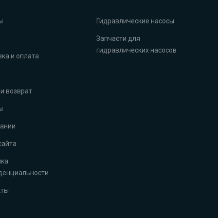
ы
Гидравлические насосы
Запчасти для
гидравлических насосов
ка и оплата
и возврат
ы
пании
сайта
ика
денциальности
кты