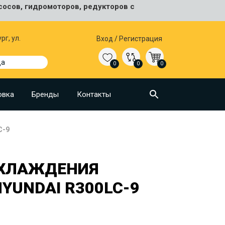
сосов, гидромоторов, редукторов с
рг, ул.
Вход
/
Регистрация
да
0
0
0
овка
Бренды
Контакты
C-9
ОХЛАЖДЕНИЯ
YUNDAI R300LC-9