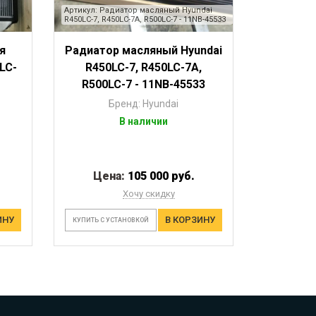
Артикул: Радиатор масляный Hyundai
R450LC-7, R450LC-7A, R500LC-7 - 11NB-45533
я
Радиатор масляный Hyundai
LC-
R450LC-7, R450LC-7A,
R500LC-7 - 11NB-45533
Бренд: Hyundai
В наличии
Цена:
105 000 руб.
Хочу скидку
ИНУ
В КОРЗИНУ
КУПИТЬ С УСТАНОВКОЙ