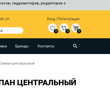
сосов, гидромоторов, редукторов с
рг, ул.
Вход
/
Регистрация
да
0
0
0
овка
Бренды
Контакты
Клапан центральный
АПАН ЦЕНТРАЛЬНЫЙ