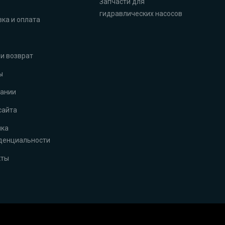
Запчасти для
гидравлических насосов
ка и оплата
и возврат
ы
пании
сайта
ика
денциальности
кты