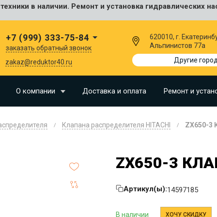
ехники в наличии. Ремонт и установка гидравлических на
сальные
+7 (999) 333-75-84
620010, г. Екатеринбу
Альпинистов 77а
заказать обратный звонок
I
Другие горо
zakaz@reduktor40.ru
SU
О компании
Доставка и оплата
Ремонт и устан
N
аспределителя
Клапана распределителя HITACHI
ZX650-3 
O
LLAND
ZX650-3 КЛ
G
I
Артикул(ы):
14597185
OMO
EERE
В наличии
ХОЧУ СКИДКУ