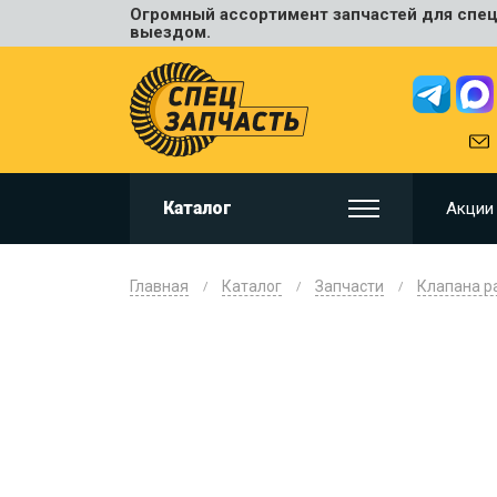
Огромный ассортимент запчастей для спецт
Универ
выездом.
JCB
HITACHI
HYUNDA
VOLVO
KOMAT
Каталог
Акции
CAT
CASE
DOOSA
Главная
Каталог
Запчасти
Клапана р
KOBELC
NEW HO
LIUGON
SANY
SHANTU
SUMIT
JOHN D