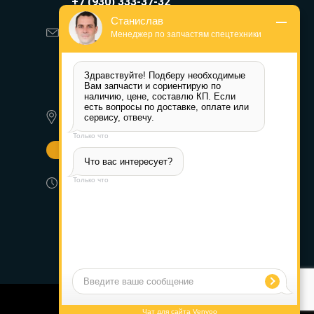
+7 (930) 333-37-32
Станислав
zakaz@reduktor40.ru
Менеджер по запчастям спецтехники
reductor-40@mail.ru
Здравствуйте! Подберу необходимые 
reduktora40@mail.ru
Вам запчасти и сориентирую по 
наличию, цене, составлю КП. Если 
есть вопросы по доставке, оплате или 
620010, г. Екатеринбург, ул.
сервису, отвечу.
Альпинистов 77а
Только что
Другие города
Что вас интересует?
Пн-Пт: 8:30-17:30 (МСК) Сб-Вс:
Только что
выходной
Сделано в
Чат для сайта Venyoo