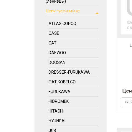
(ленивцы)
Цепи гусеничные
ATLAS COPCO
CASE
CAT
Ц
DAEWOO
DOOSAN
DRESSER-FURUKAWA
FIAT-KOBELCO
Цен
FURUKAWA
HIDROMEK
КУПИ
HITACHI
HYUNDAI
JCB