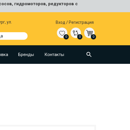
сосов, гидромоторов, редукторов с
рг, ул.
Вход
/
Регистрация
да
0
0
0
овка
Бренды
Контакты