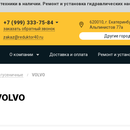
ехники в наличии. Ремонт и установка гидравлических на
сальные
+7 (999) 333-75-84
620010, г. Екатеринбу
Альпинистов 77а
заказать обратный звонок
I
Другие горо
zakaz@reduktor40.ru
SU
О компании
Доставка и оплата
Ремонт и устан
N
 гусеничные
VOLVO
O
LLAND
VOLVO
G
I
OMO
EERE