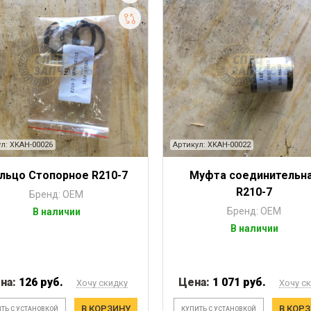
л: XKAH-00026
Артикул: XKAH-00022
льцо Стопорное R210-7
Муфта соединительн
R210-7
Бренд: OEM
Бренд: OEM
В наличии
В наличии
на:
126 руб.
Цена:
1 071 руб.
Хочу скидку
Хочу с
В КОРЗИНУ
В КОР
ТЬ С УСТАНОВКОЙ
КУПИТЬ С УСТАНОВКОЙ