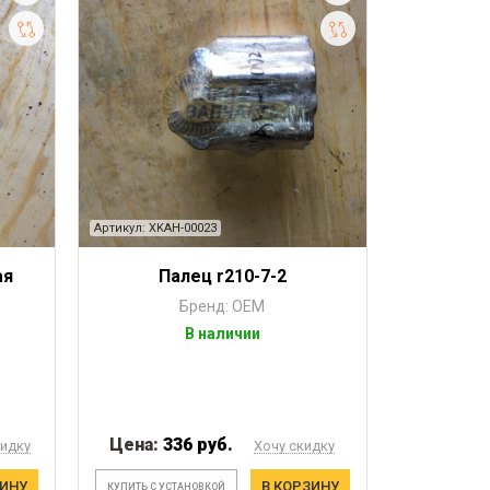
Артикул: XKAH-00023
ая
Палец r210-7-2
Бренд: OEM
В наличии
Цена:
336 руб.
кидку
Хочу скидку
ЗИНУ
В КОРЗИНУ
КУПИТЬ С УСТАНОВКОЙ