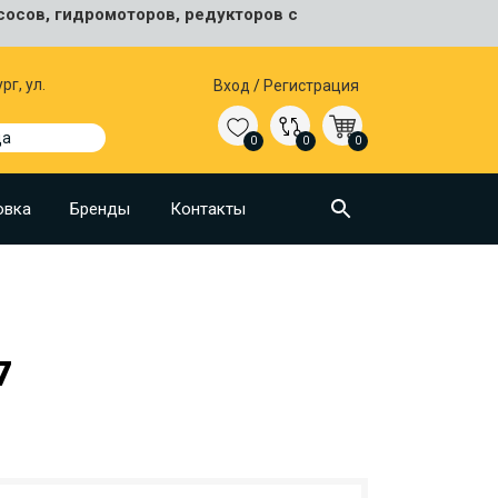
сосов, гидромоторов, редукторов с
рг, ул.
Вход
/
Регистрация
да
0
0
0
овка
Бренды
Контакты
7