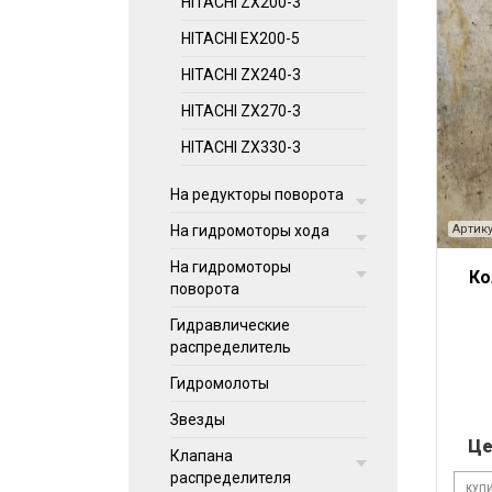
HITACHI ZX200-3
HITACHI EX200-5
HITACHI ZX240-3
HITACHI ZX270-3
HITACHI ZX330-3
На редукторы поворота
Артику
На гидромоторы хода
На гидромоторы
Ко
поворота
Гидравлические
распределитель
Гидромолоты
Звезды
Це
Клапана
распределителя
КУПИ