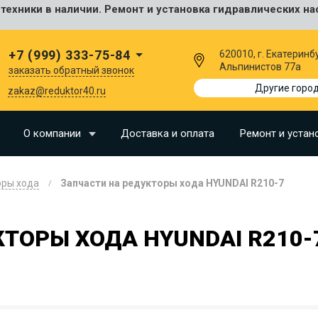
ехники в наличии. Ремонт и установка гидравлических на
сальные
+7 (999) 333-75-84
620010, г. Екатеринбу
Альпинистов 77а
заказать обратный звонок
I
Другие горо
zakaz@reduktor40.ru
SU
О компании
Доставка и оплата
Ремонт и устан
N
оры хода
Запчасти на редукторы хода HYUNDAI R210-7
O
LLAND
ТОРЫ ХОДА HYUNDAI R210-
G
I
OMO
EERE