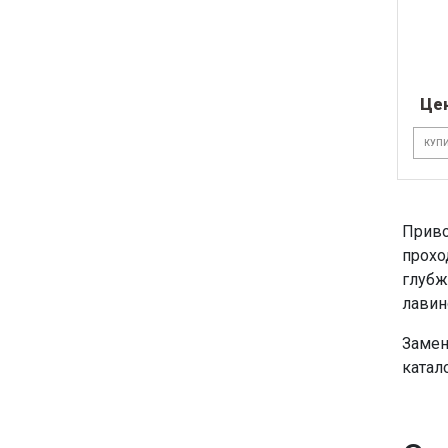
Це
КУПИ
Приво
прохо
глубж
лавин
Замен
катал