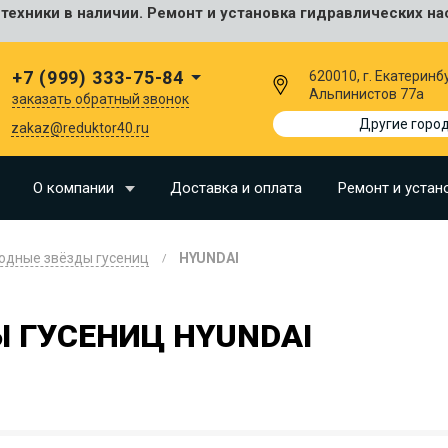
ехники в наличии. Ремонт и установка гидравлических на
сальные
+7 (999) 333-75-84
620010, г. Екатеринбу
Альпинистов 77а
заказать обратный звонок
I
Другие горо
zakaz@reduktor40.ru
SU
О компании
Доставка и оплата
Ремонт и устан
N
одные звёзды гусениц
HYUNDAI
O
LLAND
 ГУСЕНИЦ HYUNDAI
G
I
OMO
EERE