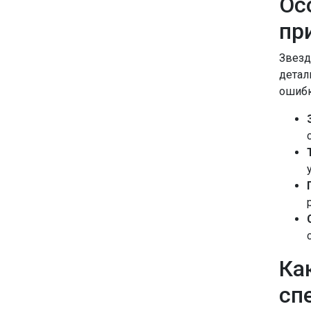
Ос
пр
Звезд
детал
ошибк
Ка
сп