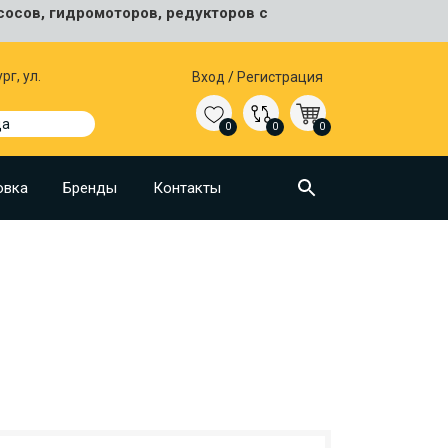
сосов, гидромоторов, редукторов с
рг, ул.
Вход
/
Регистрация
да
0
0
0
овка
Бренды
Контакты