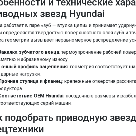
обенности и технические хар
иводных звезд Hyundai
а работает в паре «зуб — втулка цепи» и принимает ударн
и определяется твердостью поверхностного слоя зуба и т
а геометрии вызывает неравномерное распределение уси
Закалка зубчатого венца
: термоупрочнение рабочей повер
смятию и абразивному износу.
Точный профиль зацепления
: геометрия соответствует ша
ударные нагрузки.
Прочная ступица и фланец
: крепежные отверстия рассчит
редуктора.
Соответствие OEM Hyundai
: посадочные размеры и разбо
соответствующих серий машин.
к подобрать приводную звезд
ецтехники