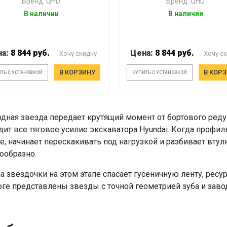
Бренд: QHD
Бренд: QHD
В наличии
В наличии
на:
8 844 руб.
Цена:
8 844 руб.
Хочу скидку
Хочу с
В КОРЗИНУ
В КОР
ТЬ С УСТАНОВКОЙ
КУПИТЬ С УСТАНОВКОЙ
дная звезда передает крутящий момент от бортового реду
дит все тяговое усилие экскаватора Hyundai. Когда профил
е, начинает перескакивать под нагрузкой и разбивает втул
ообразно.
а звездочки на этом этапе спасает гусеничную ленту, ресу
оге представлены звезды с точной геометрией зуба и заво