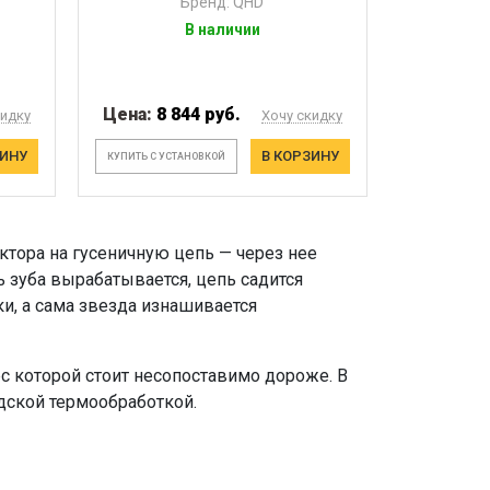
Бренд: QHD
В наличии
Цена:
8 844 руб.
кидку
Хочу скидку
ЗИНУ
В КОРЗИНУ
КУПИТЬ С УСТАНОВКОЙ
ктора на гусеничную цепь — через нее
ь зуба вырабатывается, цепь садится
ки, а сама звезда изнашивается
рс которой стоит несопоставимо дороже. В
дской термообработкой.